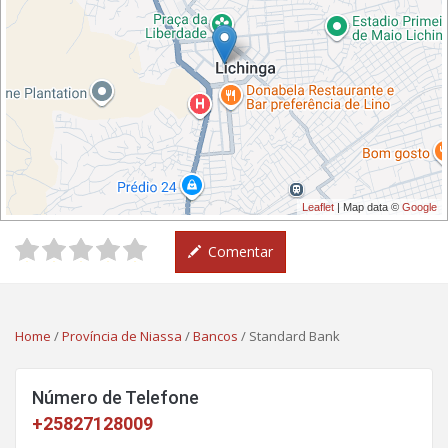
Leaflet
| Map data ©
Google
Comentar
ESTÁ
Home
/
Província de Niassa
/
Bancos
/
Standard Bank
AQUI
Número de Telefone
+25827128009