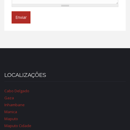
Enviar
LOCALIZAÇÕES
Cabo Delgado
Gaza
Inhambane
Manica
Maputo
Maputo Cidade