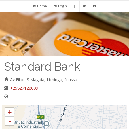
Passar
Home
Login
para
o
conteúdo
principal
Standard Bank
Av Filipe S Magaia, Lichinga, Niassa
+25827128009
+
-