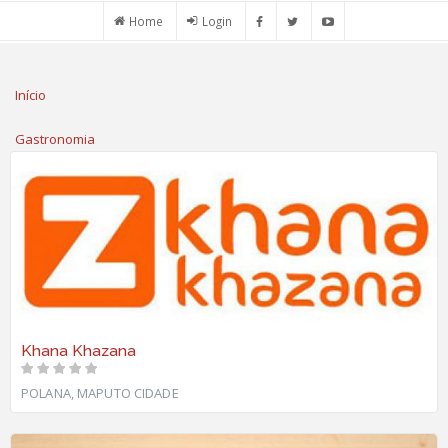
Passar
Home
Login
para
o
conteúdo
ESTÁ
Início
principal
AQUI
Gastronomia
Khana Khazana
POLANA, MAPUTO CIDADE