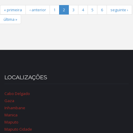
« primeira
‹ anterior
1
2
3
4
5
6
seguinte ›
última »
LOCALIZAÇÕES
Cabo Delgado
Gaza
Inhambane
Manica
Maputo
Maputo Cidade