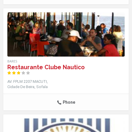
BARES
Restaurante Clube Nautico
AV. FPLM 2207 MACUTI
Cidade De Beira
Sofala
Phone