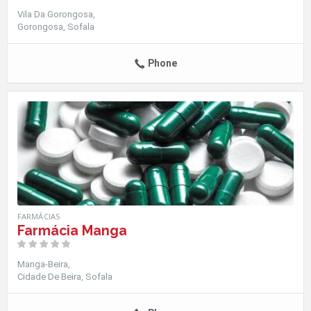
Vila Da Gorongosa
Gorongosa
Sofala
Phone
FARMÁCIAS
Farmácia Manga
Manga-Beira
Cidade De Beira
Sofala