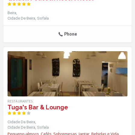
Beira
Cidade De Beira
Sofala
Phone
RESTAURANTES
Tuga's Bar & Lounge
Cidade Da Beira
Cidade De Beira
Sofala
Pequeno-almoço
,
Cafés
,
Sobremesas
,
Jantar
,
Bebidas e Vida