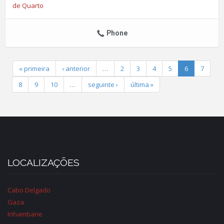
de Quarto
Phone
« primeira
‹ anterior
…
2
3
4
5
6
7
8
9
10
…
seguinte ›
última »
LOCALIZAÇÕES
Cabo Delgado
Gaza
Inhambane