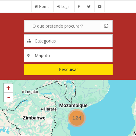
Passar
Home
Login
para
o
conteúdo
principal
Pesquisar
+
-
124